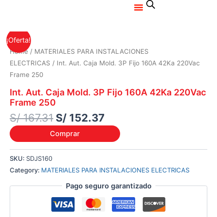
Menu
Ir
al
contenido
Original
Current
¡Oferta!
price
price
Home
/
MATERIALES PARA INSTALACIONES
was:
is:
ELECTRICAS
/ Int. Aut. Caja Mold. 3P Fijo 160A 42Ka 220Vac
S/ 167.31.
S/ 152.37.
Frame 250
Int. Aut. Caja Mold. 3P Fijo 160A 42Ka 220Vac
Frame 250
S/
167.31
S/
152.37
Comprar
SKU:
SDJS160
Category:
MATERIALES PARA INSTALACIONES ELECTRICAS
Pago seguro garantizado