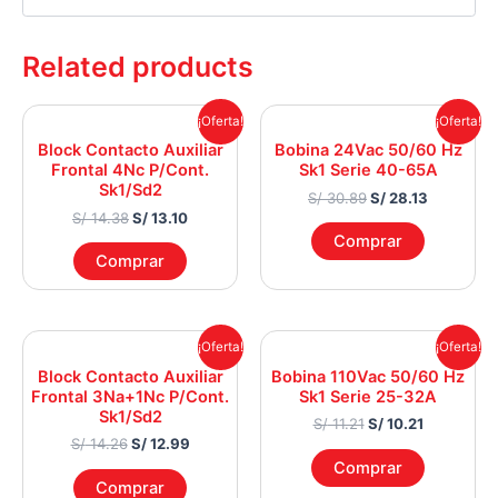
Related products
Original
Current
Original
Current
¡Oferta!
¡Oferta!
price
price
price
price
Block Contacto Auxiliar
Bobina 24Vac 50/60 Hz
was:
is:
was:
is:
Frontal 4Nc P/Cont.
Sk1 Serie 40-65A
S/ 14.38.
S/ 13.10.
S/ 30.89.
S/ 28.13.
Sk1/Sd2
S/
30.89
S/
28.13
S/
14.38
S/
13.10
Comprar
Comprar
Original
Current
Original
Current
¡Oferta!
¡Oferta!
price
price
price
price
Block Contacto Auxiliar
Bobina 110Vac 50/60 Hz
was:
is:
was:
is:
Frontal 3Na+1Nc P/Cont.
Sk1 Serie 25-32A
S/ 14.26.
S/ 12.99.
S/ 11.21.
S/ 10.21.
Sk1/Sd2
S/
11.21
S/
10.21
S/
14.26
S/
12.99
Comprar
Comprar