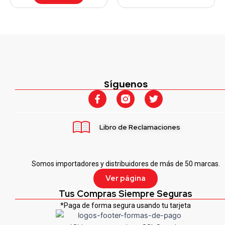
Síguenos
F
T
a
w
c
i
e
t
Libro de Reclamaciones
b
t
o
e
o
r
k
Somos importadores y distribuidores de más de 50 marcas.
-
f
Ver página
Tus Compras Siempre Seguras
*Paga de forma segura usando tu tarjeta