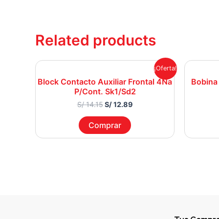
Related products
Original
Current
¡Oferta!
price
price
Block Contacto Auxiliar Frontal 4Na
Bobina
was:
is:
P/Cont. Sk1/Sd2
S/ 14.15.
S/ 12.89.
S/
14.15
S/
12.89
Comprar