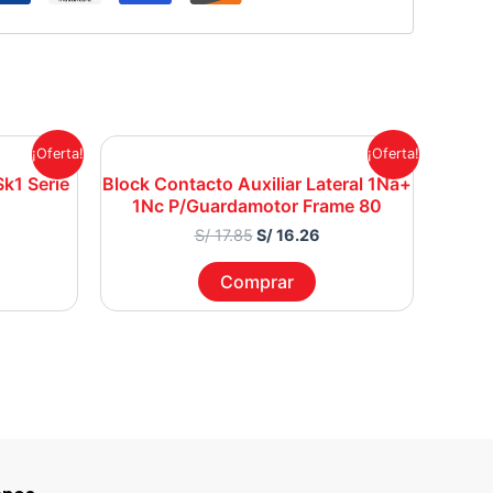
urrent
Original
Current
¡Oferta!
¡Oferta!
rice
price
price
k1 Serie
Block Contacto Auxiliar Lateral 1Na+
:
was:
is:
1Nc P/Guardamotor Frame 80
 28.13.
S/ 17.85.
S/ 16.26.
S/
17.85
S/
16.26
Comprar