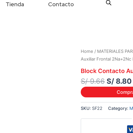
Tienda
Contacto
Origina
Home
/
MATERIALES PAR
price
Auxiliar Frontal 2Na+2Nc
was:
Block Contacto Au
S/ 9.66.
S/
9.66
S/
8.80
Compr
SKU:
SF22
Category:
M