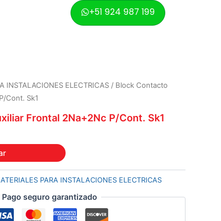
was:
is:
+51 924 987 199
S/ 9.66.
S/ 8.80.
l
Current
A INSTALACIONES ELECTRICAS
/ Block Contacto
price
 P/Cont. Sk1
is:
xiliar Frontal 2Na+2Nc P/Cont. Sk1
S/ 8.80.
ar
ATERIALES PARA INSTALACIONES ELECTRICAS
Pago seguro garantizado