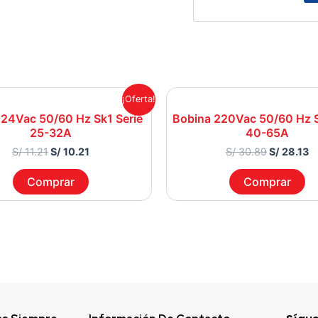
Original
Current
Original
C
¡Oferta!
price
price
price
p
 24Vac 50/60 Hz Sk1 Serie
Bobina 220Vac 50/60 Hz S
was:
is:
was:
is
25-32A
40-65A
S/ 11.21.
S/ 10.21.
S/ 30.89.
S/
S/
11.21
S/
10.21
S/
30.89
S/
28.13
Comprar
Comprar