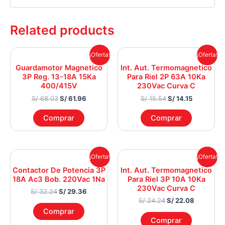
Related products
Original
Current
Original
Current
¡Oferta!
¡Oferta!
price
price
price
price
Guardamotor Magnetico
Int. Aut. Termomagnetico
was:
is:
was:
is:
3P Reg. 13-18A 15Ka
Para Riel 2P 63A 10Ka
S/ 68.03.
S/ 61.96.
S/ 15.54.
S/ 14.15.
400/415V
230Vac Curva C
S/
68.03
S/
61.96
S/
15.54
S/
14.15
Comprar
Comprar
Original
Current
Original
Current
¡Oferta!
¡Oferta!
price
price
price
price
Contactor De Potencia 3P
Int. Aut. Termomagnetico
was:
is:
was:
is:
18A Ac3 Bob. 220Vac 1Na
Para Riel 3P 10A 10Ka
S/ 32.24.
S/ 29.36.
S/ 24.24.
S/ 22.08.
230Vac Curva C
S/
32.24
S/
29.36
S/
24.24
S/
22.08
Comprar
Comprar