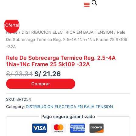
Menu
Ir
al
contenido
Original
Current
¡Oferta!
price
price
Home
/
DISTRIBUCION ELECTRICA EN BAJA TENSION
/ Rele
was:
is:
De Sobrecarga Termico Reg. 2.5-4A 1Na+1Nc Frame 25 Sk109
S/ 23.34.
S/ 21.26.
-32A
Rele De Sobrecarga Termico Reg. 2.5-4A
1Na+1Nc Frame 25 Sk109 -32A
S/
23.34
S/
21.26
Comprar
SKU:
SRT254
Category:
DISTRIBUCION ELECTRICA EN BAJA TENSION
Pago seguro garantizado