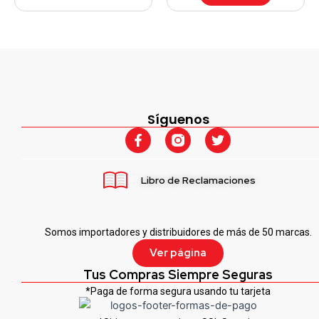
Síguenos
F
T
a
w
c
i
e
t
Libro de Reclamaciones
b
t
o
e
o
r
k
Somos importadores y distribuidores de más de 50 marcas.
-
f
Ver página
Tus Compras Siempre Seguras
*Paga de forma segura usando tu tarjeta