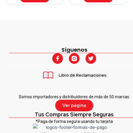
Síguenos
F
T
a
w
c
i
e
t
Libro de Reclamaciones
b
t
o
e
o
r
k
Somos importadores y distribuidores de más de 50 marcas.
-
f
Ver página
Tus Compras Siempre Seguras
*Paga de forma segura usando tu tarjeta