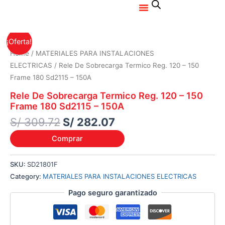
Menu
Ir
al
contenido
Original
Current
¡Oferta!
price
price
Home
/
MATERIALES PARA INSTALACIONES
was:
is:
ELECTRICAS
/ Rele De Sobrecarga Termico Reg. 120 – 150
S/ 309.72.
S/ 282.07.
Frame 180 Sd2115 – 150A
Rele De Sobrecarga Termico Reg. 120 – 150
Frame 180 Sd2115 – 150A
S/
309.72
S/
282.07
Comprar
SKU:
SD21801F
Category:
MATERIALES PARA INSTALACIONES ELECTRICAS
Pago seguro garantizado