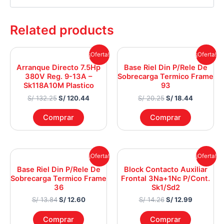
Related products
Original
Current
Original
Current
¡Oferta!
¡Oferta!
price
price
price
price
Arranque Directo 7.5Hp
Base Riel Din P/Rele De
was:
is:
was:
is:
380V Reg. 9-13A –
Sobrecarga Termico Frame
S/ 132.25.
S/ 120.44.
S/ 20.25.
S/ 18.44.
Sk118A10M Plastico
93
S/
132.25
S/
120.44
S/
20.25
S/
18.44
Comprar
Comprar
Original
Current
Original
Current
¡Oferta!
¡Oferta!
price
price
price
price
Base Riel Din P/Rele De
Block Contacto Auxiliar
was:
is:
was:
is:
Sobrecarga Termico Frame
Frontal 3Na+1Nc P/Cont.
S/ 13.84.
S/ 12.60.
S/ 14.26.
S/ 12.99.
36
Sk1/Sd2
S/
13.84
S/
12.60
S/
14.26
S/
12.99
Comprar
Comprar