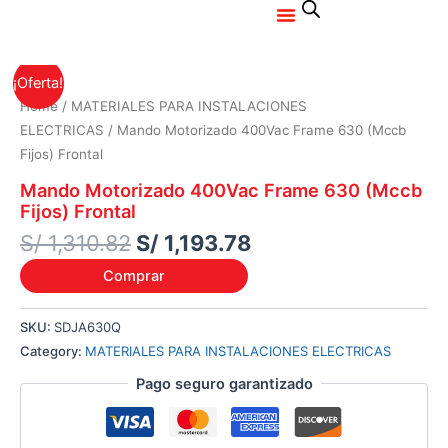
Menu
Ir
al
contenido
Original
Current
¡Oferta!
price
price
Home
/
MATERIALES PARA INSTALACIONES
was:
is:
ELECTRICAS
/ Mando Motorizado 400Vac Frame 630 (Mccb
S/ 1,310.82.
S/ 1,193.78.
Fijos) Frontal
Mando Motorizado 400Vac Frame 630 (Mccb
Fijos) Frontal
S/
1,310.82
S/
1,193.78
Comprar
SKU:
SDJA630Q
Category:
MATERIALES PARA INSTALACIONES ELECTRICAS
Pago seguro garantizado