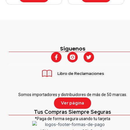
Síguenos
F
T
a
w
c
i
e
t
Libro de Reclamaciones
b
t
o
e
o
r
k
Somos importadores y distribuidores de más de 50 marcas.
-
f
Ver página
Tus Compras Siempre Seguras
*Paga de forma segura usando tu tarjeta