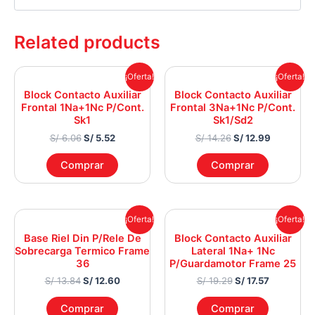
Related products
Original
Current
Original
Current
¡Oferta!
¡Oferta!
price
price
price
price
Block Contacto Auxiliar
Block Contacto Auxiliar
was:
is:
was:
is:
Frontal 1Na+1Nc P/Cont.
Frontal 3Na+1Nc P/Cont.
S/ 6.06.
S/ 5.52.
S/ 14.26.
S/ 12.99.
Sk1
Sk1/Sd2
S/
6.06
S/
5.52
S/
14.26
S/
12.99
Comprar
Comprar
Original
Current
Original
Current
¡Oferta!
¡Oferta!
price
price
price
price
Base Riel Din P/Rele De
Block Contacto Auxiliar
was:
is:
was:
is:
Sobrecarga Termico Frame
Lateral 1Na+ 1Nc
S/ 13.84.
S/ 12.60.
S/ 19.29.
S/ 17.57.
36
P/Guardamotor Frame 25
S/
13.84
S/
12.60
S/
19.29
S/
17.57
Comprar
Comprar