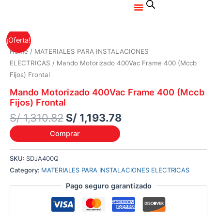
Menu
Ir
al
contenido
Original
Current
¡Oferta!
price
price
Home
/
MATERIALES PARA INSTALACIONES
was:
is:
ELECTRICAS
/ Mando Motorizado 400Vac Frame 400 (Mccb
S/ 1,310.82.
S/ 1,193.78.
Fijos) Frontal
Mando Motorizado 400Vac Frame 400 (Mccb
Fijos) Frontal
S/
1,310.82
S/
1,193.78
Comprar
SKU:
SDJA400Q
Category:
MATERIALES PARA INSTALACIONES ELECTRICAS
Pago seguro garantizado