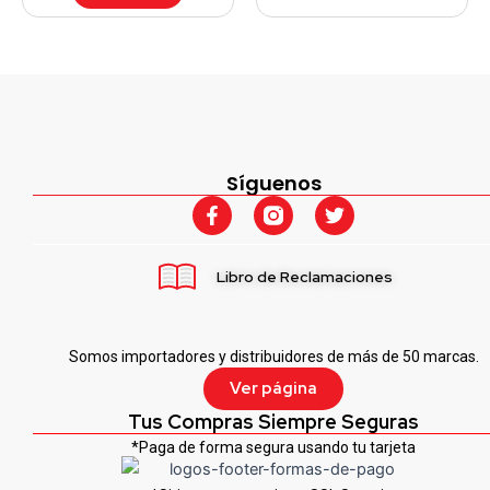
Síguenos
F
T
a
w
c
i
e
t
Libro de Reclamaciones
b
t
o
e
o
r
k
Somos importadores y distribuidores de más de 50 marcas.
-
f
Ver página
Tus Compras Siempre Seguras
*Paga de forma segura usando tu tarjeta