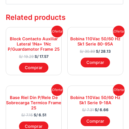
Related products
Original
Current
Original
Current
¡Oferta!
¡Oferta!
price
price
price
price
Block Contacto Auxiliar
Bobina 110Vac 50/60 Hz
was:
is:
was:
is:
Lateral 1Na+ 1Nc
Sk1 Serie 80-95A
S/ 19.29.
S/ 17.57.
S/ 30.89.
S/ 28.13.
P/Guardamotor Frame 25
S/
30.89
S/
28.13
S/
19.29
S/
17.57
Comprar
Comprar
Original
Current
Original
Current
¡Oferta!
¡Oferta!
price
price
price
price
Base Riel Din P/Rele De
Bobina 110Vac 50/60 Hz
was:
is:
was:
is:
Sobrecarga Termico Frame
Sk1 Serie 9-18A
S/ 7.15.
S/ 6.51.
S/ 7.31.
S/ 6.66.
25
S/
7.31
S/
6.66
S/
7.15
S/
6.51
Comprar
Comprar