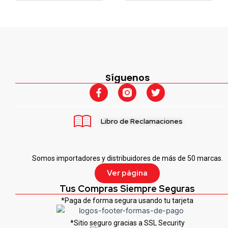
Síguenos
F
T
a
w
c
i
e
t
Libro de Reclamaciones
b
t
o
e
o
r
k
Somos importadores y distribuidores de más de 50 marcas.
-
f
Ver página
Tus Compras Siempre Seguras
*Paga de forma segura usando tu tarjeta
*Sitio seguro gracias a SSL Security