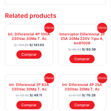
Related products
Original
Current
Original
Current
¡Oferta!
¡Oferta!
price
price
price
price
Int. Diferencial 4P 100A
Interruptor Diferencial 2P
was:
is:
was:
is:
230Vac 30Ma T. Ac
25A 30Ma 230V Tipo A,
S/ 154.86.
S/ 141.03.
S/ 66.53.
S/ 60.59.
Iec61008
S/
154.86
S/
141.03
S/
66.53
S/
60.59
Comprar
Comprar
Original
Current
Original
Current
¡Oferta!
¡Oferta!
price
price
price
price
Int. Diferencial 2P 63A
Int. Diferencial 4P 25A
was:
is:
was:
is:
230Vac 30Ma T. Ac
230Vac 30Ma T. Ac
S/ 53.92.
S/ 49.11.
S/ 87.05.
S/ 79.28.
S/
53.92
S/
49.11
S/
87.05
S/
79.28
Comprar
Comprar