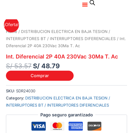
Menu
Ir
al
contenido
Original
Current
¡Oferta!
price
price
Home
/
DISTRIBUCION ELECTRICA EN BAJA TESION /
was:
is:
INTERRUPTORES BT / INTERRUPTORES DIFERENCIALES
/ Int.
S/ 53.57.
S/ 48.79.
Diferencial 2P 40A 230Vac 30Ma T. Ac
Int. Diferencial 2P 40A 230Vac 30Ma T. Ac
S/
53.57
S/
48.79
Comprar
SKU:
SDR24030
Category:
DISTRIBUCION ELECTRICA EN BAJA TESION /
INTERRUPTORES BT / INTERRUPTORES DIFERENCIALES
Pago seguro garantizado