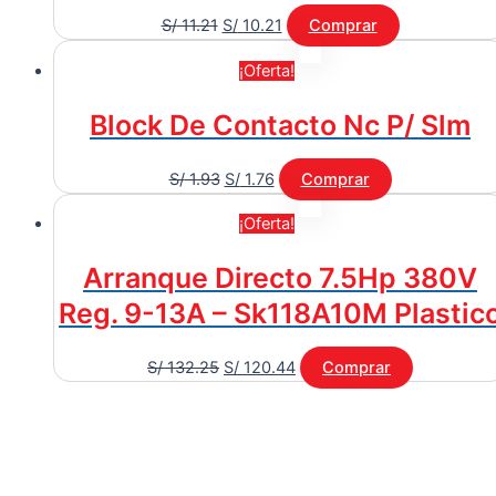
S/
11.21
S/
10.21
Comprar
¡Oferta!
Block De Contacto Nc P/ Slm
S/
1.93
S/
1.76
Comprar
¡Oferta!
Arranque Directo 7.5Hp 380V
Reg. 9-13A – Sk118A10M Plastic
S/
132.25
S/
120.44
Comprar