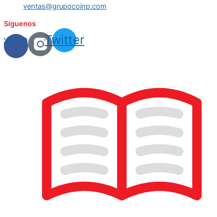
ventas@grupocoinp.com
Síguenos
cebook-
Twitter
f