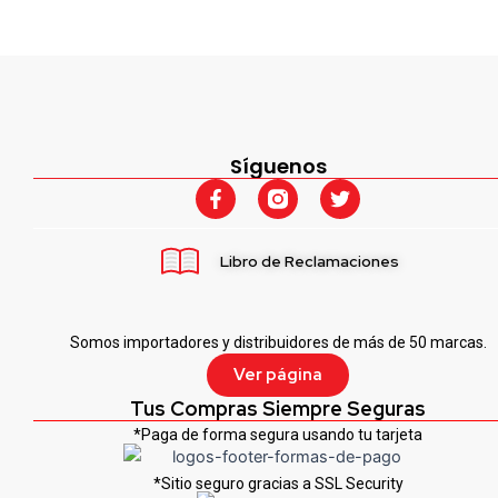
Síguenos
F
T
a
w
c
i
e
t
Libro de Reclamaciones
b
t
o
e
o
r
k
Somos importadores y distribuidores de más de 50 marcas.
-
f
Ver página
Tus Compras Siempre Seguras
*Paga de forma segura usando tu tarjeta
*Sitio seguro gracias a SSL Security