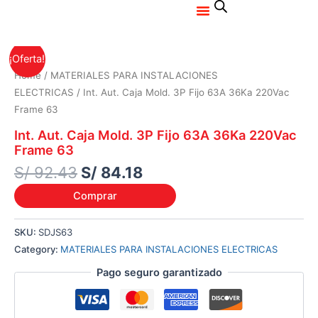
Menu
Ir
al
contenido
Original
Current
¡Oferta!
price
price
Home
/
MATERIALES PARA INSTALACIONES
was:
is:
ELECTRICAS
/ Int. Aut. Caja Mold. 3P Fijo 63A 36Ka 220Vac
S/ 92.43.
S/ 84.18.
Frame 63
Int. Aut. Caja Mold. 3P Fijo 63A 36Ka 220Vac
Frame 63
S/
92.43
S/
84.18
Comprar
SKU:
SDJS63
Category:
MATERIALES PARA INSTALACIONES ELECTRICAS
Pago seguro garantizado