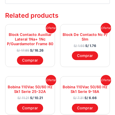
Related products
Original
Current
Original
Current
¡Oferta!
¡Oferta!
price
price
price
price
Block Contacto Auxiliar
Block De Contacto Nc P/
was:
is:
was:
is:
Lateral 1Na+ 1Nc
Slm
S/ 17.85.
S/ 16.26.
S/ 1.93.
S/ 1.76.
P/Guardamotor Frame 80
S/
1.93
S/
1.76
S/
17.85
S/
16.26
Comprar
Comprar
Original
Current
Original
Current
¡Oferta!
¡Oferta!
price
price
price
price
Bobina 110Vac 50/60 Hz
Bobina 110Vac 50/60 Hz
was:
is:
was:
is:
Sk1 Serie 25-32A
Sk1 Serie 9-18A
S/ 11.21.
S/ 10.21.
S/ 7.31.
S/ 6.66.
S/
11.21
S/
10.21
S/
7.31
S/
6.66
Comprar
Comprar