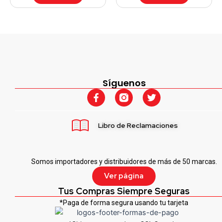
Síguenos
F
T
a
w
c
i
e
t
Libro de Reclamaciones
b
t
o
e
o
r
k
Somos importadores y distribuidores de más de 50 marcas.
-
f
Ver página
Tus Compras Siempre Seguras
*Paga de forma segura usando tu tarjeta