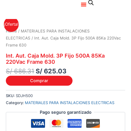
Menu
Ir
al
contenido
Original
Current
¡Oferta!
price
price
Home
/
MATERIALES PARA INSTALACIONES
was:
is:
ELECTRICAS
/ Int. Aut. Caja Mold. 3P Fijo 500A 85Ka 220Vac
S/ 686.31.
S/ 625.03.
Frame 630
Int. Aut. Caja Mold. 3P Fijo 500A 85Ka
220Vac Frame 630
S/
686.31
S/
625.03
Comprar
SKU:
SDJH500
Category:
MATERIALES PARA INSTALACIONES ELECTRICAS
Pago seguro garantizado