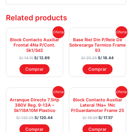
Related products
Original
Current
Original
Current
¡Oferta!
¡Oferta!
price
price
price
price
Block Contacto Auxiliar
Base Riel Din P/Rele De
was:
is:
was:
is:
Frontal 4Na P/Cont.
Sobrecarga Termico Frame
S/ 14.15.
S/ 12.89.
S/ 20.25.
S/ 18.44.
Sk1/Sd2
93
S/
14.15
S/
12.89
S/
20.25
S/
18.44
Comprar
Comprar
Original
Current
Original
Current
¡Oferta!
¡Oferta!
price
price
price
price
Arranque Directo 7.5Hp
Block Contacto Auxiliar
was:
is:
was:
is:
380V Reg. 9-13A –
Lateral 1Na+ 1Nc
S/ 132.25.
S/ 120.44.
S/ 19.29.
S/ 17.57.
Sk118A10M Plastico
P/Guardamotor Frame 25
S/
132.25
S/
120.44
S/
19.29
S/
17.57
Comprar
Comprar