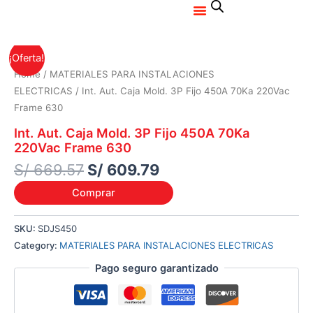
Menu
Ir
al
contenido
Original
Current
¡Oferta!
price
price
Home
/
MATERIALES PARA INSTALACIONES
was:
is:
ELECTRICAS
/ Int. Aut. Caja Mold. 3P Fijo 450A 70Ka 220Vac
S/ 669.57.
S/ 609.79.
Frame 630
Int. Aut. Caja Mold. 3P Fijo 450A 70Ka
220Vac Frame 630
S/
669.57
S/
609.79
Comprar
SKU:
SDJS450
Category:
MATERIALES PARA INSTALACIONES ELECTRICAS
Pago seguro garantizado