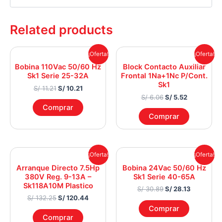
Related products
Original
Current
Original
Current
¡Oferta!
¡Oferta!
price
price
price
price
Bobina 110Vac 50/60 Hz
Block Contacto Auxiliar
was:
is:
was:
is:
Sk1 Serie 25-32A
Frontal 1Na+1Nc P/Cont.
S/ 11.21.
S/ 10.21.
S/ 6.06.
S/ 5.52.
Sk1
S/
11.21
S/
10.21
S/
6.06
S/
5.52
Comprar
Comprar
Original
Current
Original
Current
¡Oferta!
¡Oferta!
price
price
price
price
Arranque Directo 7.5Hp
Bobina 24Vac 50/60 Hz
was:
is:
was:
is:
380V Reg. 9-13A –
Sk1 Serie 40-65A
S/ 132.25.
S/ 120.44.
S/ 30.89.
S/ 28.13.
Sk118A10M Plastico
S/
30.89
S/
28.13
S/
132.25
S/
120.44
Comprar
Comprar