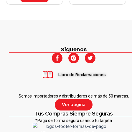
Síguenos
F
T
a
w
c
i
e
t
Libro de Reclamaciones
b
t
o
e
o
r
k
Somos importadores y distribuidores de más de 50 marcas.
-
f
Ver página
Tus Compras Siempre Seguras
*Paga de forma segura usando tu tarjeta