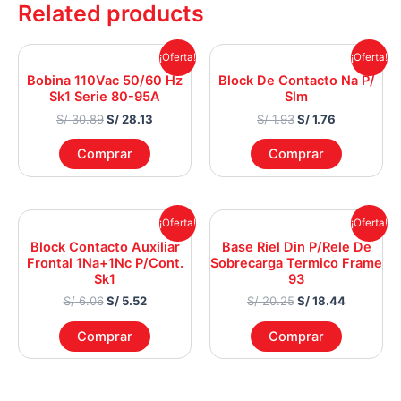
Related products
Original
Current
Original
Current
¡Oferta!
¡Oferta!
price
price
price
price
Bobina 110Vac 50/60 Hz
Block De Contacto Na P/
was:
is:
was:
is:
Sk1 Serie 80-95A
Slm
S/ 30.89.
S/ 28.13.
S/ 1.93.
S/ 1.76.
S/
30.89
S/
28.13
S/
1.93
S/
1.76
Comprar
Comprar
Original
Current
Original
Current
¡Oferta!
¡Oferta!
price
price
price
price
Block Contacto Auxiliar
Base Riel Din P/Rele De
was:
is:
was:
is:
Frontal 1Na+1Nc P/Cont.
Sobrecarga Termico Frame
S/ 6.06.
S/ 5.52.
S/ 20.25.
S/ 18.44.
Sk1
93
S/
6.06
S/
5.52
S/
20.25
S/
18.44
Comprar
Comprar