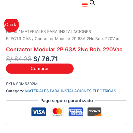
Menu
Ir
al
contenido
Original
Current
¡Oferta!
price
price
Home
/
MATERIALES PARA INSTALACIONES
was:
is:
ELECTRICAS
/ Contactor Modular 2P 63A 2Nc Bob. 220Vac
S/ 84.23.
S/ 76.71.
Contactor Modular 2P 63A 2Nc Bob. 220Vac
S/
84.23
S/
76.71
Comprar
SKU:
SDM6302M
Category:
MATERIALES PARA INSTALACIONES ELECTRICAS
Pago seguro garantizado