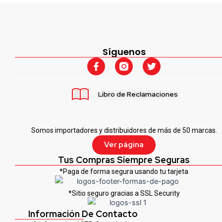
Síguenos
F
T
a
w
c
i
e
t
Libro de Reclamaciones
b
t
o
e
o
r
k
Somos importadores y distribuidores de más de 50 marcas.
-
f
Ver página
Tus Compras Siempre Seguras
*Paga de forma segura usando tu tarjeta
*Sitio seguro gracias a SSL Security
Información De Contacto