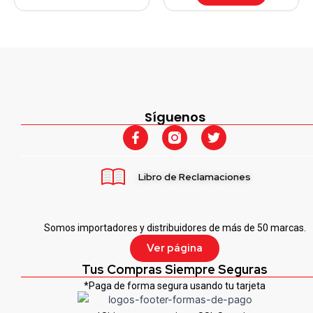
Síguenos
F
T
a
w
c
i
e
t
Libro de Reclamaciones
b
t
o
e
o
r
k
Somos importadores y distribuidores de más de 50 marcas.
-
f
Ver página
Tus Compras Siempre Seguras
*Paga de forma segura usando tu tarjeta