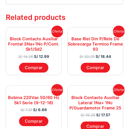
Related products
Original
Current
Original
Current
¡Oferta!
¡Oferta!
price
price
price
price
Block Contacto Auxiliar
Base Riel Din P/Rele De
was:
is:
was:
is:
Frontal 3Na+1Nc P/Cont.
Sobrecarga Termico Frame
S/ 14.26.
S/ 12.99.
S/ 20.25.
S/ 18.44.
Sk1/Sd2
93
S/
14.26
S/
12.99
S/
20.25
S/
18.44
Comprar
Comprar
Original
Current
Original
Current
¡Oferta!
¡Oferta!
price
price
price
price
Bobina 220Vac 50/60 Hz
Block Contacto Auxiliar
was:
is:
was:
is:
Sk1 Serie (9-12-18)
Lateral 1Na+ 1Nc
S/ 7.31.
S/ 6.66.
S/ 19.29.
S/ 17.57.
P/Guardamotor Frame 25
S/
7.31
S/
6.66
S/
19.29
S/
17.57
Comprar
Comprar