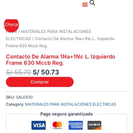
Menu
Ir
al
contenido
Original
Current
¡Oferta!
price
price
Home
/
MATERIALES PARA INSTALACIONES
was:
is:
ELECTRICAS
/ Contacto De Alarma 1Na+1Nc L. Izquierdo
S/ 55.70.
S/ 50.73.
Frame 630 Mccb Reg.
Contacto De Alarma 1Na+1Nc L. Izquierdo
Frame 630 Mccb Reg.
S/
55.70
S/
50.73
Comprar
SKU:
SALE630
Category:
MATERIALES PARA INSTALACIONES ELECTRICAS
Pago seguro garantizado