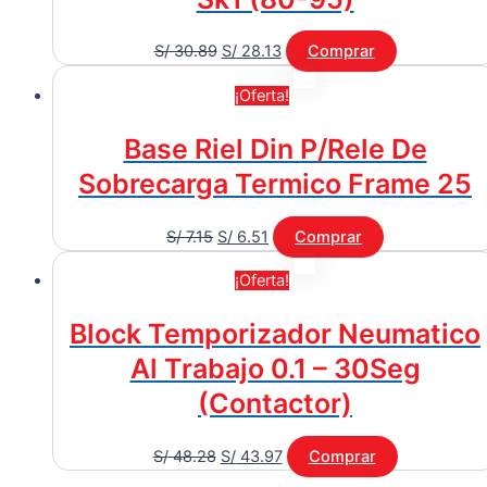
S/
30.89
S/
28.13
Comprar
¡Oferta!
Base Riel Din P/Rele De
Sobrecarga Termico Frame 25
S/
7.15
S/
6.51
Comprar
¡Oferta!
Block Temporizador Neumatico
Al Trabajo 0.1 – 30Seg
(Contactor)
S/
48.28
S/
43.97
Comprar