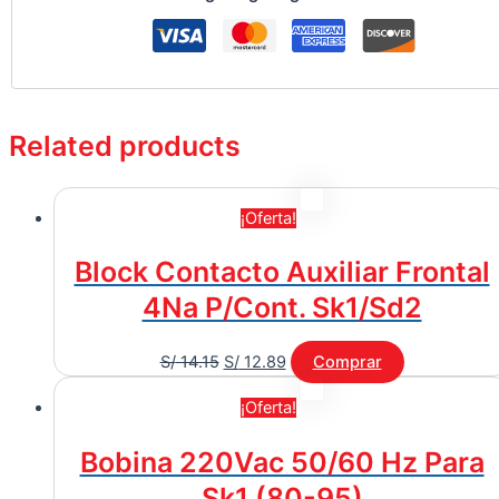
Related products
¡Oferta!
Block Contacto Auxiliar Frontal
4Na P/Cont. Sk1/Sd2
S/
14.15
S/
12.89
Comprar
¡Oferta!
Bobina 220Vac 50/60 Hz Para
Sk1 (80-95)