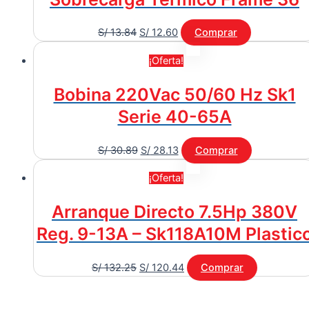
S/
13.84
S/
12.60
Comprar
¡Oferta!
Bobina 220Vac 50/60 Hz Sk1
Serie 40-65A
S/
30.89
S/
28.13
Comprar
¡Oferta!
Arranque Directo 7.5Hp 380V
Reg. 9-13A – Sk118A10M Plastic
S/
132.25
S/
120.44
Comprar