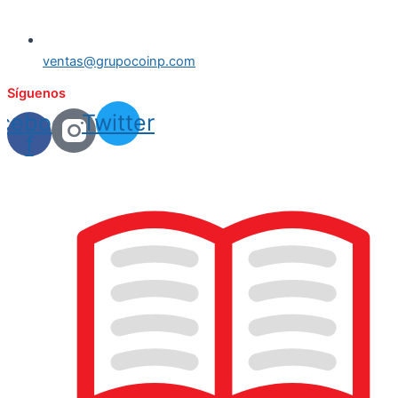
ventas@grupocoinp.com
Síguenos
cebook-
Twitter
f