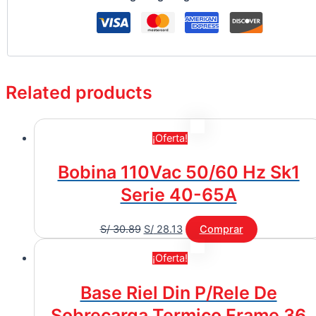
Related products
¡Oferta!
Bobina 110Vac 50/60 Hz Sk1
Serie 40-65A
S/
30.89
S/
28.13
Comprar
¡Oferta!
Base Riel Din P/Rele De
Sobrecarga Termico Frame 36