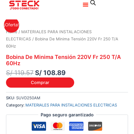
Menu
Ir
al
contenido
Original
Current
¡Oferta!
price
price
Home
/
MATERIALES PARA INSTALACIONES
was:
is:
ELECTRICAS
/ Bobina De Minima Tensión 220V Fr 250 T/A
S/ 119.57.
S/ 108.89.
60Hz
Bobina De Minima Tensión 220V Fr 250 T/A
60Hz
S/
119.57
S/
108.89
Comprar
SKU:
SUVD250AM
Category:
MATERIALES PARA INSTALACIONES ELECTRICAS
Pago seguro garantizado