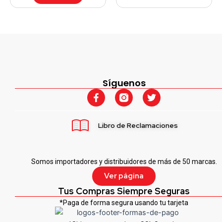
Síguenos
F
T
a
w
c
i
e
t
Libro de Reclamaciones
b
t
o
e
o
r
k
Somos importadores y distribuidores de más de 50 marcas.
-
f
Ver página
Tus Compras Siempre Seguras
*Paga de forma segura usando tu tarjeta