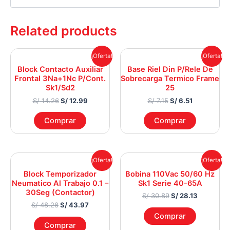
Related products
Original
Current
Original
Current
¡Oferta!
¡Oferta!
price
price
price
price
Block Contacto Auxiliar
Base Riel Din P/Rele De
was:
is:
was:
is:
Frontal 3Na+1Nc P/Cont.
Sobrecarga Termico Frame
S/ 14.26.
S/ 12.99.
S/ 7.15.
S/ 6.51.
Sk1/Sd2
25
S/
14.26
S/
12.99
S/
7.15
S/
6.51
Comprar
Comprar
Original
Current
Original
Current
¡Oferta!
¡Oferta!
price
price
price
price
Block Temporizador
Bobina 110Vac 50/60 Hz
was:
is:
was:
is:
Neumatico Al Trabajo 0.1 –
Sk1 Serie 40-65A
S/ 48.28.
S/ 43.97.
S/ 30.89.
S/ 28.13.
30Seg (Contactor)
S/
30.89
S/
28.13
S/
48.28
S/
43.97
Comprar
Comprar