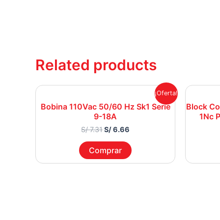
Related products
Original
Current
¡Oferta!
price
price
Bobina 110Vac 50/60 Hz Sk1 Serie
Block Co
was:
is:
9-18A
1Nc 
S/ 7.31.
S/ 6.66.
S/
7.31
S/
6.66
Comprar