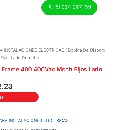
was:
is:
+51 924 987 199
S/ 145.19.
S/ 132.23.
nal
Current
A INSTALACIONES ELECTRICAS
/ Bobina De Disparo
price
Fijos Lado Derecho
is:
o Frame 400 400Vac Mccb Fijos Lado
.19.
S/ 132.23.
2.23
ar
ARA INSTALACIONES ELECTRICAS