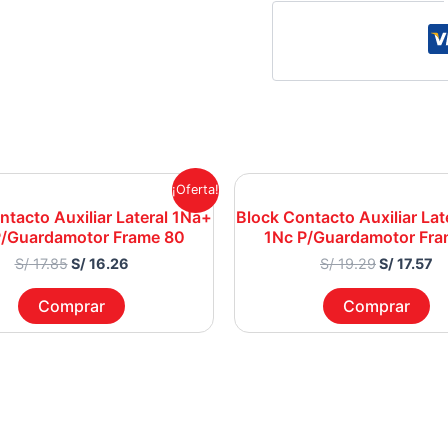
Original
Current
Original
Cu
¡Oferta!
price
price
price
pr
ntacto Auxiliar Lateral 1Na+
Block Contacto Auxiliar Lat
was:
is:
was:
is:
P/Guardamotor Frame 80
1Nc P/Guardamotor Fra
S/ 17.85.
S/ 16.26.
S/ 19.29.
S/
S/
17.85
S/
16.26
S/
19.29
S/
17.57
Comprar
Comprar