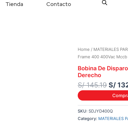
Tienda
Contacto
Origi
Home
/
MATERIALES PAR
price
Frame 400 400Vac Mccb 
was:
Bobina De Dispar
S/ 145
Derecho
S/
145.19
S/
13
Compr
SKU:
SDJYD400Q
Category:
MATERIALES P