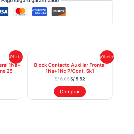
Pago seguro garantizado
rrent
Original
Current
¡Oferta!
¡Oferta!
ice
price
price
eral 1Na+
Block Contacto Auxiliar Frontal
was:
is:
me 25
1Na+1Nc P/Cont. Sk1
 17.57.
S/ 6.06.
S/ 5.52.
S/
6.06
S/
5.52
Comprar