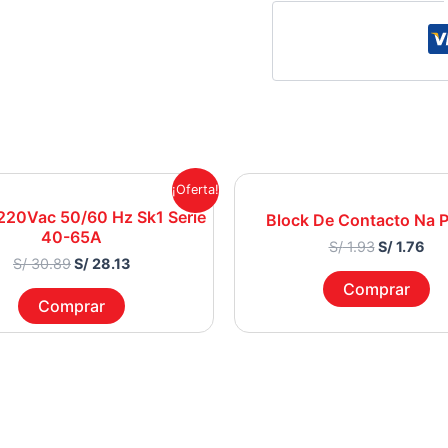
Original
Current
Original
Cur
¡Oferta!
price
price
price
pri
220Vac 50/60 Hz Sk1 Serie
was:
is:
was:
is:
Block De Contacto Na P
40-65A
S/ 30.89.
S/ 28.13.
S/ 1.93.
S/ 
S/
1.93
S/
1.76
S/
30.89
S/
28.13
Comprar
Comprar