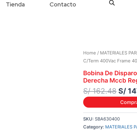
Tienda
Contacto
Origi
Home
/
MATERIALES PAR
price
C/Term 400Vac Frame 40
was:
Bobina De Dispar
S/ 16
Derecha Mccb Re
S/
162.48
S/
14
Compr
SKU:
SBA630400
Category:
MATERIALES P