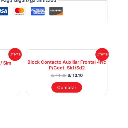
Pago seguro garantizado
rent
Original
Current
¡Oferta!
¡Oferta!
ce
price
price
Block Contacto Auxiliar Frontal 4Nc
was:
is:
/ Slm
P/Cont. Sk1/Sd2
1.76.
S/ 14.38.
S/ 13.10.
S/
14.38
S/
13.10
Comprar