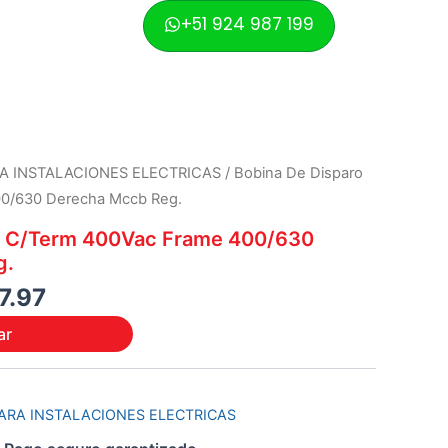
was:
is:
+51 924 987 199
S/ 162.48.
S/ 147.97.
nal
Current
A INSTALACIONES ELECTRICAS
/ Bobina De Disparo
price
0/630 Derecha Mccb Reg.
is:
o C/Term 400Vac Frame 400/630
2.48.
S/ 147.97.
g.
7.97
ar
ARA INSTALACIONES ELECTRICAS