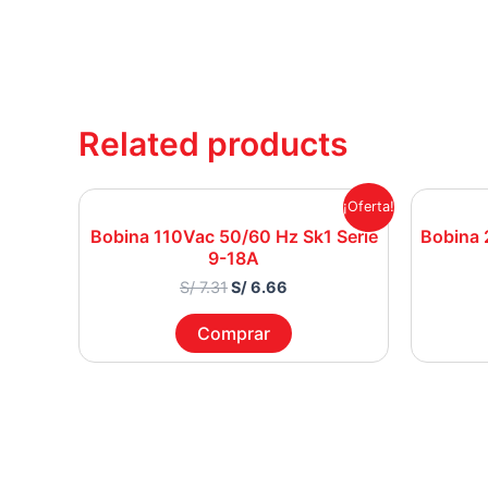
Related products
Original
Current
¡Oferta!
price
price
Bobina 110Vac 50/60 Hz Sk1 Serie
Bobina 
was:
is:
9-18A
S/ 7.31.
S/ 6.66.
S/
7.31
S/
6.66
Comprar