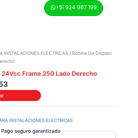
was:
is:
+51 924 987 199
S/ 59.88.
S/ 54.53.
al
Current
A INSTALACIONES ELECTRICAS
/ Bobina De Disparo
price
erecho
is:
o 24Vcc Frame 250 Lado Derecho
88.
S/ 54.53.
53
ar
ARA INSTALACIONES ELECTRICAS
Pago seguro garantizado