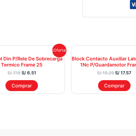
Original
Current
Original
Cu
¡Oferta!
price
price
price
pr
el Din P/Rele De Sobrecarga
Block Contacto Auxiliar Lat
was:
is:
was:
is:
Termico Frame 25
1Nc P/Guardamotor Fra
S/ 7.15.
S/ 6.51.
S/ 19.29.
S/
S/
7.15
S/
6.51
S/
19.29
S/
17.57
Comprar
Comprar