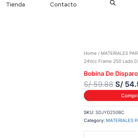
Tienda
Contacto
Origin
Home
/
MATERIALES PAR
price
24Vcc Frame 250 Lado D
was:
Bobina De Dispar
S/ 59.
S/
59.88
S/
54.
Compr
SKU:
SDJYD250BC
Category:
MATERIALES P