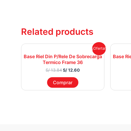
Related products
Original
Current
¡Oferta!
price
price
Base Riel Din P/Rele De Sobrecarga
Base Ri
was:
is:
Termico Frame 36
S/ 13.84.
S/ 12.60.
S/
13.84
S/
12.60
Comprar